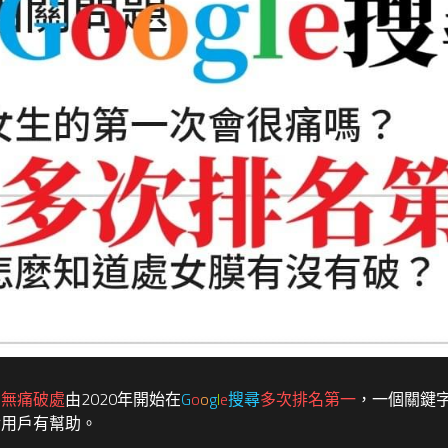
的
無痛破處
由2020年開始在
G
o
o
g
l
e
搜尋
多次排名第一
，一個關鍵
對用戶有幫助。